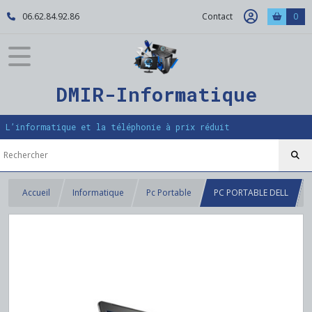
06.62.84.92.86
Contact
0
DMIR-Informatique
L’informatique et la téléphonie à prix réduit
Accueil
Informatique
Pc Portable
PC PORTABLE DELL