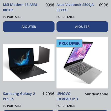
MSI Modern 15 A5M-
999
€
Asus Vivobook S509JA-
699
€
001FR
EJ399T
PC PORTABLE
PC PORTABLE
AJOUTER
AJOUTER
PRIX DMIR
Samsung Galaxy 2
1 299
€
LENOVO
Sur demande
Pro 15
IDEAPAD IP 3
14IIL05
PC PORTABLE
PC PORTABLE