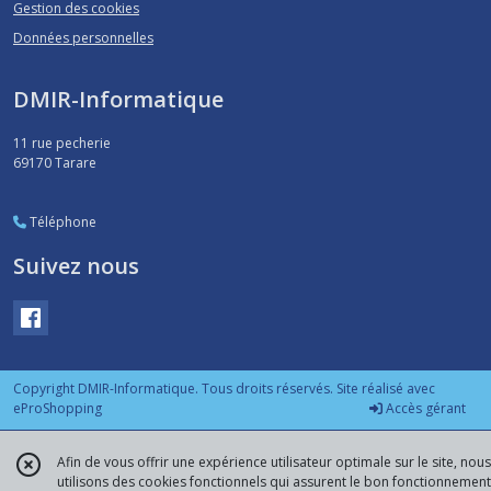
Gestion des cookies
Données personnelles
DMIR-Informatique
11 rue pecherie
69170
Tarare
Téléphone
Suivez nous
Copyright DMIR-Informatique. Tous droits réservés. Site réalisé avec
eProShopping
Accès gérant
Afin de vous offrir une expérience utilisateur optimale sur le site, nous
utilisons des cookies fonctionnels qui assurent le bon fonctionnement