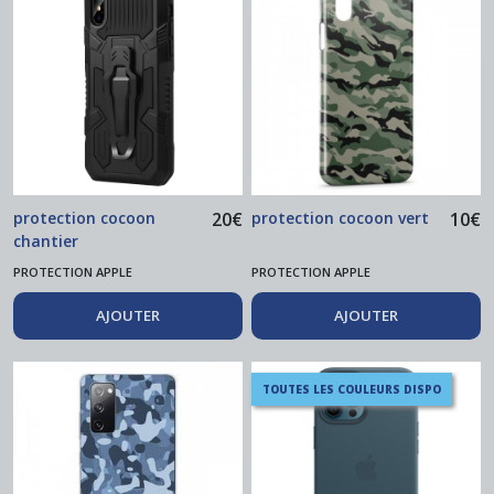
(7)
Accessoires
Universels
(4)
Téléphone
Apple
protection cocoon
20
€
protection cocoon vert
10
€
(6)
chantier
PROTECTION APPLE
PROTECTION APPLE
Téléphone
Samsung
AJOUTER
AJOUTER
(1)
TOUTES LES COULEURS DISPO
Afficher
les
résultats