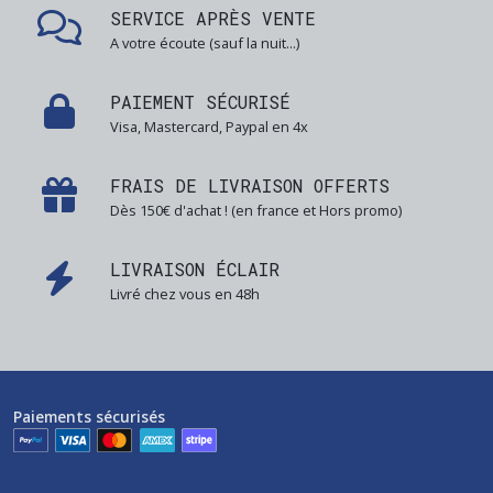
Bluetooth
SERVICE APRÈS VENTE
(2)
A votre écoute (sauf la nuit...)
Connectique
PAIEMENT SÉCURISÉ
Audio
Visa, Mastercard, Paypal en 4x
(11)
FRAIS DE LIVRAISON OFFERTS
Connectique
Dès 150€ d'achat ! (en france et Hors promo)
Vidéo
(16)
LIVRAISON ÉCLAIR
Livré chez vous en 48h
Afficher
les
résultats
Paiements sécurisés